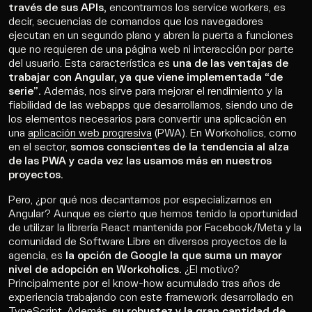
través de sus APIs,
encontramos los service workers, es
decir, secuencias de comandos que los navegadores
ejecutan en un segundo plano y abren la puerta a funciones
que no requieren de una página web ni interacción por parte
del usuario. Esta característica es
una de las ventajas de
trabajar con Angular, ya que viene implementada “de
serie”.
Además, nos sirve para mejorar el rendimiento y la
fiabilidad de las webapps que desarrollamos, siendo uno de
los elementos necesarios para convertir una aplicación en
una
aplicación web progresiva
(PWA). En Workoholics, como
en el sector,
somos conscientes de la tendencia al alza
de las PWA y cada vez las usamos más en nuestros
proyectos.
Pero, ¿por qué nos decantamos por especializarnos en
Angular? Aunque es cierto que hemos tenido la oportunidad
de utilizar la librería React mantenida por Facebook/Meta y la
comunidad de Software Libre en diversos proyectos de la
agencia, es
la opción de Google la que suma un mayor
nivel de adopción en Workoholics.
¿El motivo?
Principalmente por el know-how acumulado tras años de
experiencia trabajando con este framework desarrollado en
TypeScript. Además,
su robustez y la gran cantidad de