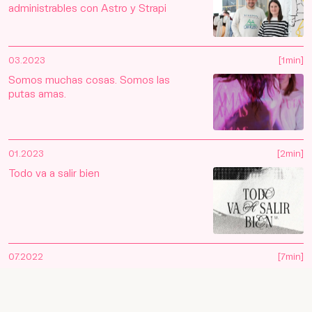
administrables con Astro y Strapi
03.2023
[1min]
Somos muchas cosas. Somos las
putas amas.
01.2023
[2min]
Todo va a salir bien
Euskera
Inglés
07.2022
[7min]
La fricción con productos digitales,
síntoma de una UX mejorable