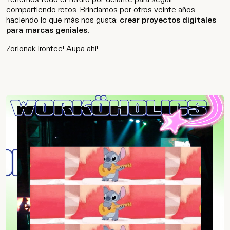
compartiendo retos. Brindamos por otros veinte años
haciendo lo que más nos gusta:
crear proyectos digitales
Agencia
para marcas geniales.
Cultura
Zorionak Irontec! Aupa ahí!
Contacto
Wip