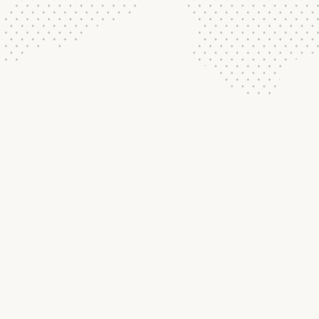
2025.11
[
5 min read
]