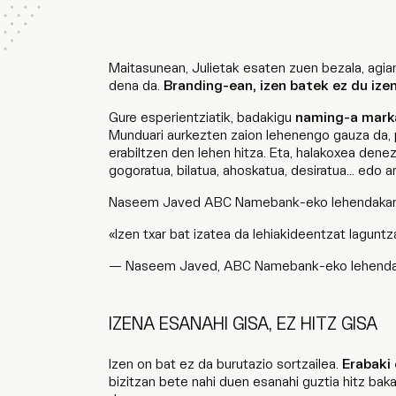
Maitasunean, Julietak esaten zuen bezala, agia
dena da.
Branding-ean, izen batek ez du ize
Gure esperientziatik, badakigu
naming-a marka
Munduari aurkezten zaion lehenengo gauza da, pu
erabiltzen den lehen hitza. Eta, halakoxea dene
gogoratua, bilatua, ahoskatua, desiratua... edo a
Naseem Javed ABC Namebank-eko lehendakaria
«Izen txar bat izatea da lehiakideentzat laguntz
— Naseem Javed, ABC Namebank-eko lehenda
IZENA ESANAHI GISA, EZ HITZ GISA
Izen on bat ez da burutazio sortzailea.
Erabaki
bizitzan bete nahi duen esanahi guztia hitz bak