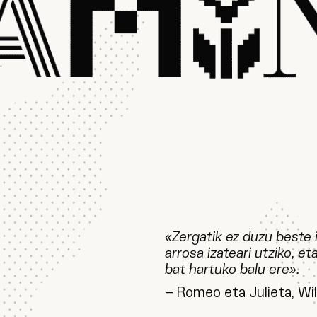
«Zergatik ez duzu beste 
arrosa izateari utziko, et
bat hartuko balu ere».
– Romeo eta Julieta, Wi