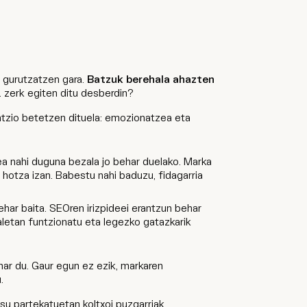
n gurutzatzen gara.
Batzuk berehala ahazten
 zerk egiten ditu desberdin?
untzio betetzen dituela: emozionatzea eta
a nahi duguna bezala jo behar duelako. Marka
a hotza izan. Babestu nahi baduzu, fidagarria
behar baita. SEOren irizpideei erantzun behar
ialetan funtzionatu eta legezko gatazkarik
har du. Gaur egun ez ezik, markaren
.
isu partekatuetan koltxoi puzgarriak