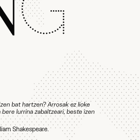
izen bat hartzen? Arrosak ez lioke
a bere lurrina zabaltzeari, beste izen
lliam Shakespeare.