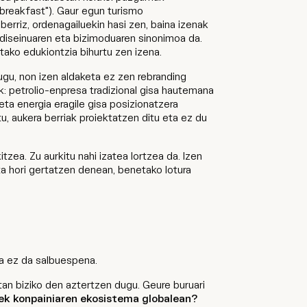
 breakfast"). Gaur egun turismo
berriz, ordenagailuekin hasi zen, baina izenak
 diseinuaren eta bizimoduaren sinonimoa da.
tako edukiontzia bihurtu zen izena.
gu, non izen aldaketa ez zen rebranding
zik: petrolio-enpresa tradizional gisa hautemana
eta energia eragile gisa posizionatzera
tu, aukera berriak proiektatzen ditu eta ez du
tzea. Zu aurkitu nahi izatea lortzea da. Izen
ta hori gertatzen denean, benetako lotura
ena ez da salbuespena.
atan biziko den aztertzen dugu. Geure buruari
nek konpainiaren ekosistema globalean?