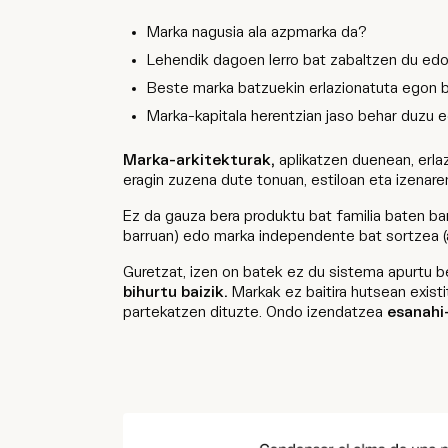
Marka nagusia ala azpmarka da?
Lehendik dagoen lerro bat zabaltzen du edo
Beste marka batzuekin erlazionatuta egon 
Marka-kapitala herentzian jaso behar duzu 
Marka-arkitekturak,
aplikatzen duenean, erlaz
eragin zuzena dute tonuan, estiloan eta izenare
Ez da gauza bera produktu bat familia baten ba
barruan) edo marka independente bat sortzea (a
Guretzat, izen on batek ez du sistema apurtu b
bihurtu baizik.
Markak ez baitira hutsean existi
partekatzen dituzte. Ondo izendatzea
esanahi