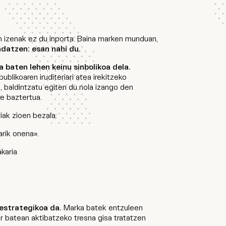
n izenak ez du inporta. Baina marken munduan,
ndatzen: esan nahi du.
 baten lehen keinu sinbolikoa dela.
blikoaren iruditeriari atea irekitzeko
z, baldintzatu egiten du nola izango den
re baztertua.
k zioen bezala:
arik onena».
karia
 estrategikoa da.
Marka batek entzuleen
ar batean aktibatzeko tresna gisa tratatzen