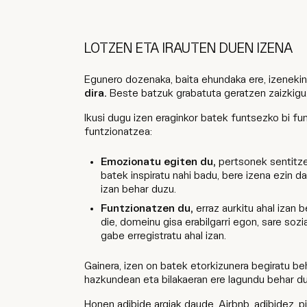
LOTZEN ETA IRAUTEN DUEN IZENA
Egunero dozenaka, baita ehundaka ere, izeneki
dira.
Beste batzuk grabatuta geratzen zaizkigu.
Ikusi dugu izen eraginkor batek funtsezko bi f
funtzionatzea:
Emozionatu egiten du,
pertsonek sentitze
batek inspiratu nahi badu, bere izena ezin d
izan behar duzu.
Funtzionatzen du,
erraz aurkitu ahal izan 
die, domeinu gisa erabilgarri egon, sare soz
gabe erregistratu ahal izan.
Gainera, izen on batek etorkizunera begiratu be
hazkundean eta bilakaeran ere lagundu behar du
Honen adibide argiak daude. Airbnb, adibidez, p