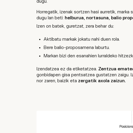
dugu.
Horregatik, izenak sortzen hasi aurretik, mark
dugu lan beti:
helburua, nortasuna, balio pr
Izen on batek, guretzat, zera behar du:
Aktibatu markak jokatu nahi duen rola.
Bere balio-proposamena laburtu.
Markan bizi den esanahien lurraldeko hitzezk
Izendatzea ez da etiketatzea.
Zentzua emate
gonbidapen gisa pentsatzea gustatzen zaigu. Iz
nor zaren, baizik eta
zergatik axola zaizun.