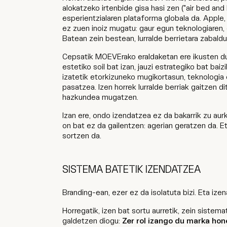
alokatzeko irtenbide gisa hasi zen ("air bed and
esperientzialaren plataforma globala da. Apple, 
ez zuen inoiz mugatu: gaur egun teknologiaren,
Batean zein bestean, lurralde berrietara zabaldu
Cepsatik MOEVErako eraldaketan ere ikusten du
estetiko soil bat izan, jauzi estrategiko bat bai
izatetik etorkizuneko mugikortasun, teknologia 
pasatzea. Izen horrek lurralde berriak gaitzen di
hazkundea mugatzen.
Izan ere, ondo izendatzea ez da bakarrik zu aurki
on bat ez da gailentzen: agerian geratzen da. E
sortzen da.
SISTEMA BATETIK IZENDATZEA
Branding-ean, ezer ez da isolatuta bizi. Eta iz
Horregatik, izen bat sortu aurretik, zein sistem
galdetzen diogu:
Zer rol izango du marka ho