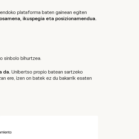
a sendoko plataforma baten gainean egiten
oposamena, ikuspegia eta posizionamendua.
o sinbolo bihurtzea.
a da.
Unibertso propio batean sartzeko
an ere, izen on batek ez du bakarrik esaten