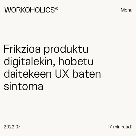
Menu
Frikzioa produktu
digitalekin, hobetu
daitekeen UX baten
sintoma
2022.07
[
7 min read
]