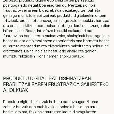
zerbitzu, produktu digital edo gailu baten pertzepzio
positiboa edo negatiboa eragiten du. Pertzepzio hori
frustrazio-seinaleen bidez ebalua dezakegu; zenbat eta
gehiago murriztu erabiltzaileak produktu digitalarekin dituen
frikzioak, orduan eta errazagoa izango zaio erabakiak hartzea
eta erraz aurkitzea bere beharrei eta galderei erantzungo dien
informazioa. Beraz, interfaze bisualki erakargarri bat
funtsezkoa bada arreta erakartzeko, ahaleginak haratago joan
behar du eta erabiltzailearen esperientzia ona bermatu behar
du, arreta mantenduz eta elkarrekintza bakoitzaren helburuari
erantzunez. Baina, nola saihestu edo ahalik eta gehien
murriztu frikzioak? Hona hemen aholku batzuk.
PRODUKTU DIGITAL BAT DISEINATZEAN
ERABILTZAILEAREN FRUSTRAZIOA SAIHESTEKO
AHOLKUAK
Produktu digital bakoitzak helburu bat, ezaugarri/behar
zehatz batzuk edo erabiltzaile-tipologia bat duen arren,
badira, oro har, frikzioak murrizten lagun diezaguketen