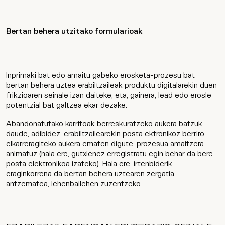
Bertan behera utzitako formularioak
Inprimaki bat edo amaitu gabeko erosketa-prozesu bat
bertan behera uztea erabiltzaileak produktu digitalarekin duen
frikzioaren seinale izan daiteke, eta, gainera, lead edo erosle
potentzial bat galtzea ekar dezake.
Abandonatutako karritoak berreskuratzeko aukera batzuk
daude; adibidez, erabiltzailearekin posta ektronikoz berriro
elkarreragiteko aukera ematen digute, prozesua amaitzera
animatuz (hala ere, gutxienez erregistratu egin behar da bere
posta elektronikoa izateko). Hala ere, irtenbiderik
eraginkorrena da bertan behera uztearen zergatia
antzematea, lehenbailehen zuzentzeko.