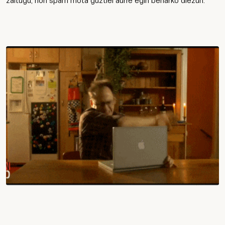
zaitugu, non spam mota guztiei aurre egin beharko diezun.
Work
Zerbitzuak
Agentzia
Kultura
Kontaktatu