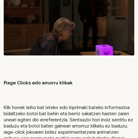
Rage Clicks edo amorru klikak
Klik honek leiho bat ixteko edo inprimaki bateko informazioa
bidaltzeko botoi bat behin eta berriz sakatzen hasten zaren
uneari egiten dio erreferentzia. Sentsazio hori inoiz sentitu ez
baduzu eta botoi baten gainean amorruz klikatu ez baduzu,
rage-click jokoaren bidez esperimentatzera animatzen