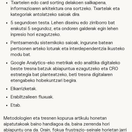
Txartelen edo card sorting delakoen sailkapena,
informazioaren arkitektura ona sortzeko. Txartelak eta
kategoriak antolatzeko saioak dira.
5 segundoen testa. Lehen diseinu edo zirriborro bat
erakutsi 5 segundoz, eta ondoren galderak egin lehen
inpresio hori ezagutzeko.
Pentsamendu sistemikoko saioak, ingurune batean
pertsonen arteko loturak eta interdependentzia ikusteko
modu bat.
Google Analytics-eko metrikak edo analitika digitaleko
beste tresna batzuk abiapuntua ezagutzeko eta CRO
estrategia bat planteatzeko, beti tresna digitalaren
etengabeko hobekuntzari begira.
Elkarrizketak.
Erabiltzaileen fluxuak.
Etab.
Metodologien eta tresnen kopurua artikulu honetan
aipatutakoak baino handiagoa da, baina zerrenda hori
abiapuntu ona da. Orain, fokua frustrazio-seinale horietan jarri