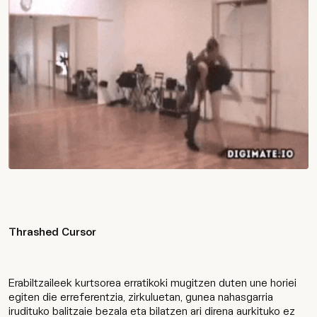
Thrashed Cursor
Erabiltzaileek kurtsorea erratikoki mugitzen duten une horiei
egiten die erreferentzia, zirkuluetan, gunea nahasgarria
irudituko balitzaie bezala eta bilatzen ari direna aurkituko ez