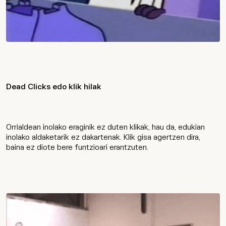
Dead Clicks edo klik hilak
Orrialdean inolako eraginik ez duten klikak, hau da, edukian
inolako aldaketarik ez dakartenak. Klik gisa agertzen dira,
baina ez diote bere funtzioari erantzuten.