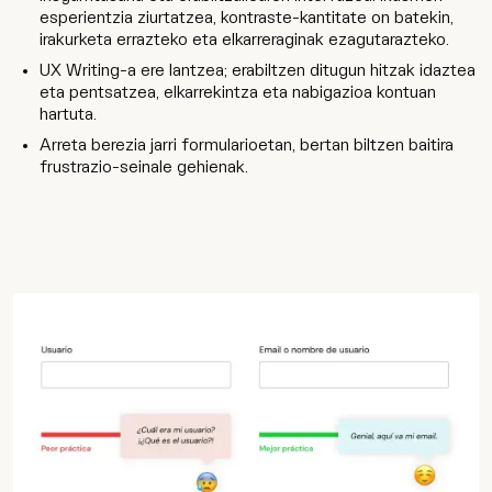
esperientzia ziurtatzea, kontraste-kantitate on batekin,
irakurketa errazteko eta elkarreraginak ezagutarazteko.
UX Writing-a ere lantzea; erabiltzen ditugun hitzak idaztea
eta pentsatzea, elkarrekintza eta nabigazioa kontuan
hartuta.
Arreta berezia jarri formularioetan, bertan biltzen baitira
frustrazio-seinale gehienak.