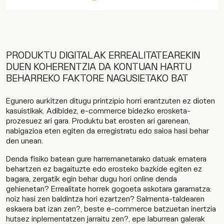
PRODUKTU DIGITALAK ERREALITATEAREKIN
DUEN KOHERENTZIA DA KONTUAN HARTU
BEHARREKO FAKTORE NAGUSIETAKO BAT
Egunero aurkitzen ditugu printzipio horri erantzuten ez dioten
kasuistikak. Adibidez, e-commerce bidezko erosketa-
prozesuez ari gara. Produktu bat erosten ari garenean,
nabigazioa eten egiten da erregistratu edo saioa hasi behar
den unean.
Denda fisiko batean gure harremanetarako datuak ematera
behartzen ez bagaituzte edo erosteko bazkide egiten ez
bagara, zergatik egin behar dugu hori online denda
gehienetan? Errealitate horrek gogoeta askotara garamatza:
noiz hasi zen baldintza hori ezartzen? Salmenta-taldearen
eskaera bat izan zen?, beste e-commerce batzuetan inertzia
hutsez inplementatzen jarraitu zen?, epe laburrean galerak