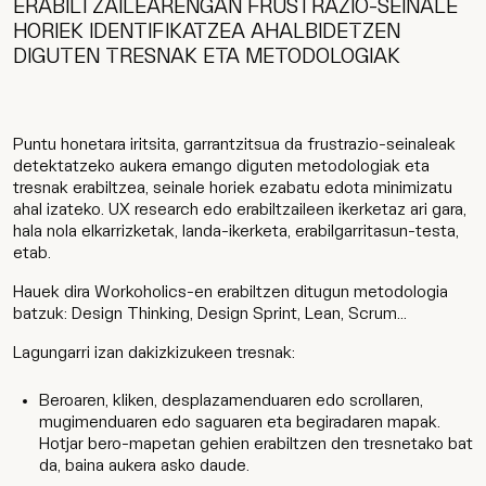
ERABILTZAILEARENGAN FRUSTRAZIO-SEINALE
HORIEK IDENTIFIKATZEA AHALBIDETZEN
DIGUTEN TRESNAK ETA METODOLOGIAK
Puntu honetara iritsita, garrantzitsua da frustrazio-seinaleak
detektatzeko aukera emango diguten metodologiak eta
tresnak erabiltzea, seinale horiek ezabatu edota minimizatu
ahal izateko. UX research edo erabiltzaileen ikerketaz ari gara,
hala nola elkarrizketak, landa-ikerketa, erabilgarritasun-testa,
etab.
Hauek dira Workoholics-en erabiltzen ditugun metodologia
batzuk: Design Thinking, Design Sprint, Lean, Scrum...
Lagungarri izan dakizkizukeen tresnak:
Beroaren, kliken, desplazamenduaren edo scrollaren,
mugimenduaren edo saguaren eta begiradaren mapak.
Hotjar bero-mapetan gehien erabiltzen den tresnetako bat
da, baina aukera asko daude.