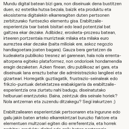
Mundu digital batean bizi gara, non diseinuak dena bustitzen
duen, ez estetika hutsa bezala, baizik eta produktu eta
ekosistema digitalekin elkarreragiten duten pertsonen
zerbitzurako funtsezko elementu gisa. Erabiltzaile-
esperientzia txar batek bisitari edo lead potentzial bat
galtzea ekar dezake. Adibidez, erosketa-prozesu batean,
irteeren portzentaia murrizteak milaka eta milaka euro
aurreztea ekar dezake (baita milioiak ere, askoz negozio
handiagoetara joaten bagara). Gauza bera gertatzen da
kudeaketa publikoko tresnez ari garenean, hala nola errenta-
aitorpena egiteko plataformez, non ondorioek hondamendia
eragin dezaketen. Azken finean, diru publikoaz ari gara, eta
diseinuak lana erraztu behar die administrazioko langileei eta
gizarteari. Horregatik guztiagatik, frustrazio-seinaleak edo
frikzio-puntuak detektatzea erabakigarria da erabiltzaile-
esperientzia ona ziurtatu nahi badugu, diseinatutako
helburuari erantzuteko. Baina, zeintzuk dira seinale horiek?
Nola antzeman eta zuzendu ditzakegu? Segi irakurtzen ;)
Erabiltzailearen esperientziak pertsonaren eta ingurune edo
gailu jakin baten arteko elkarrekintzari buruzko faktore eta
elementuen multzoari egiten dio erreferentzia, eta horrek