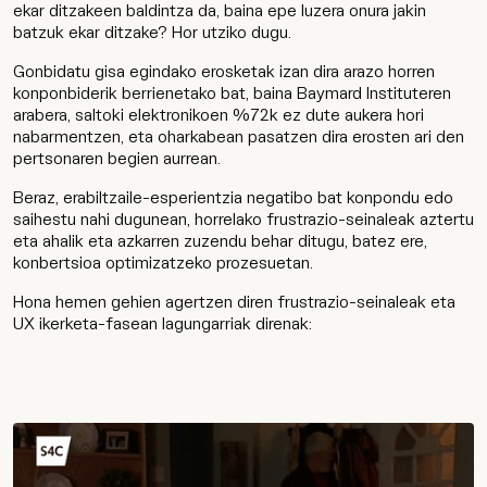
ekar ditzakeen baldintza da, baina epe luzera onura jakin
batzuk ekar ditzake? Hor utziko dugu.
Gonbidatu gisa egindako erosketak izan dira arazo horren
konponbiderik berrienetako bat, baina Baymard Instituteren
arabera, saltoki elektronikoen %72k ez dute aukera hori
nabarmentzen, eta oharkabean pasatzen dira erosten ari den
pertsonaren begien aurrean.
Beraz, erabiltzaile-esperientzia negatibo bat konpondu edo
saihestu nahi dugunean, horrelako frustrazio-seinaleak aztertu
eta ahalik eta azkarren zuzendu behar ditugu, batez ere,
konbertsioa optimizatzeko prozesuetan.
Hona hemen gehien agertzen diren frustrazio-seinaleak eta
UX ikerketa-fasean lagungarriak direnak: