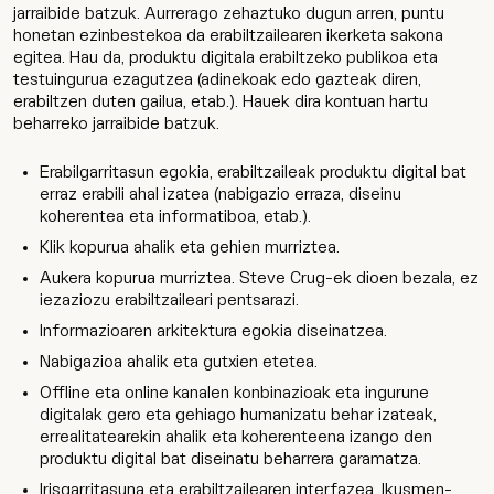
jarraibide batzuk. Aurrerago zehaztuko dugun arren, puntu
honetan ezinbestekoa da erabiltzailearen ikerketa sakona
egitea. Hau da, produktu digitala erabiltzeko publikoa eta
testuingurua ezagutzea (adinekoak edo gazteak diren,
erabiltzen duten gailua, etab.). Hauek dira kontuan hartu
beharreko jarraibide batzuk.
Erabilgarritasun egokia, erabiltzaileak produktu digital bat
erraz erabili ahal izatea (nabigazio erraza, diseinu
koherentea eta informatiboa, etab.).
Klik kopurua ahalik eta gehien murriztea.
Aukera kopurua murriztea. Steve Crug-ek dioen bezala, ez
iezaziozu erabiltzaileari pentsarazi.
Informazioaren arkitektura egokia diseinatzea.
Nabigazioa ahalik eta gutxien etetea.
Offline eta online kanalen konbinazioak eta ingurune
digitalak gero eta gehiago humanizatu behar izateak,
errealitatearekin ahalik eta koherenteena izango den
produktu digital bat diseinatu beharrera garamatza.
Irisgarritasuna eta erabiltzailearen interfazea. Ikusmen-