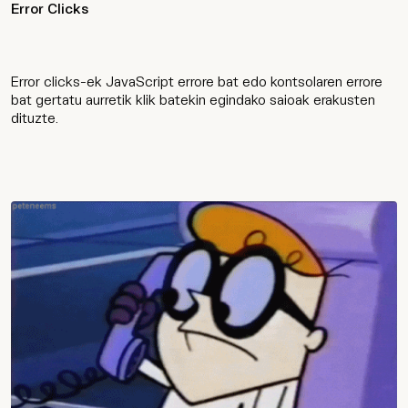
Error Clicks
Wip
Error clicks-ek JavaScript errore bat edo kontsolaren errore
bat gertatu aurretik klik batekin egindako saioak erakusten
dituzte.