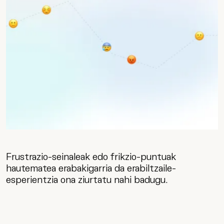
Frustrazio-seinaleak edo frikzio-puntuak
hautematea erabakigarria da erabiltzaile-
esperientzia ona ziurtatu nahi badugu.