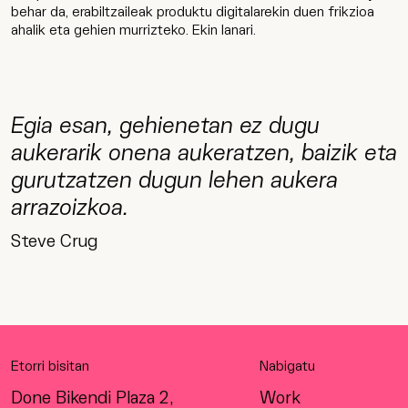
behar da, erabiltzaileak produktu digitalarekin duen frikzioa
ahalik eta gehien murrizteko. Ekin lanari.
Egia esan, gehienetan ez dugu
aukerarik onena aukeratzen, baizik eta
gurutzatzen dugun lehen aukera
arrazoizkoa.
Steve Crug
Etorri bisitan
Nabigatu
Done Bikendi Plaza 2,
Work