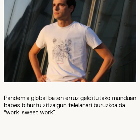
Pandemia global baten erruz gelditutako munduan
babes bihurtu zitzaigun telelanari buruzkoa da
“work, sweet work”.