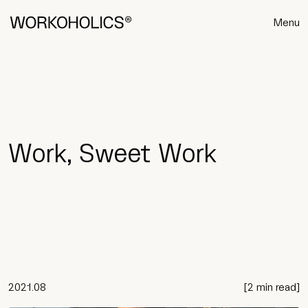
Menu
Work, Sweet Work
2021.08
[
2 min read
]