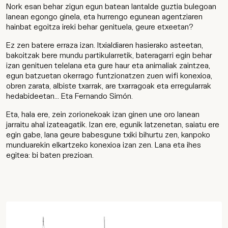
Nork esan behar zigun egun batean lantalde guztia bulegoan
lanean egongo ginela, eta hurrengo egunean agentziaren
hainbat egoitza ireki behar genituela, geure etxeetan?
Ez zen batere erraza izan. Itxialdiaren hasierako asteetan,
bakoitzak bere mundu partikularretik, bateragarri egin behar
izan genituen telelana eta gure haur eta animaliak zaintzea,
egun batzuetan okerrago funtzionatzen zuen wifi konexioa,
obren zarata, albiste txarrak, are txarragoak eta erregularrak
hedabideetan... Eta Fernando Simón.
Eta, hala ere, zein zorionekoak izan ginen une oro lanean
jarraitu ahal izateagatik. Izan ere, egunik latzenetan, saiatu ere
egin gabe, lana geure babesgune txiki bihurtu zen, kanpoko
munduarekin elkartzeko konexioa izan zen. Lana eta ihes
egitea: bi baten prezioan.