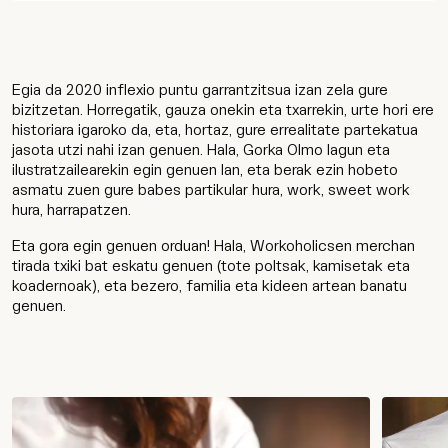
Kontaktatu
Egia da 2020 inflexio puntu garrantzitsua izan zela gure
bizitzetan. Horregatik, gauza onekin eta txarrekin, urte hori ere
historiara igaroko da, eta, hortaz, gure errealitate partekatua
jasota utzi nahi izan genuen. Hala, Gorka Olmo lagun eta
Wip
ilustratzailearekin egin genuen lan, eta berak ezin hobeto
asmatu zuen gure babes partikular hura, work, sweet work
hura, harrapatzen.
Eta gora egin genuen orduan! Hala, Workoholicsen merchan
tirada txiki bat eskatu genuen (tote poltsak, kamisetak eta
koadernoak), eta bezero, familia eta kideen artean banatu
genuen.