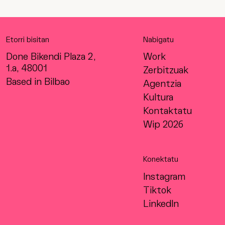
Etorri bisitan
Nabigatu
Done Bikendi Plaza 2,
Work
1.a, 48001
Zerbitzuak
Based in Bilbao
Agentzia
Kultura
Kontaktatu
Wip 2026
Konektatu
Instagram
Tiktok
LinkedIn