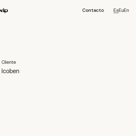
Contacto
Es
Eu
En
ip
Conecta
Instagram
Tiktok
LinkedIn
Cliente
Icoben