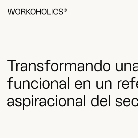
Visítanos
Done Bikendi Plaza 2, 1.a, 48001
Based in Bilbao
Transformando un
funcional en un ref
aspiracional del se