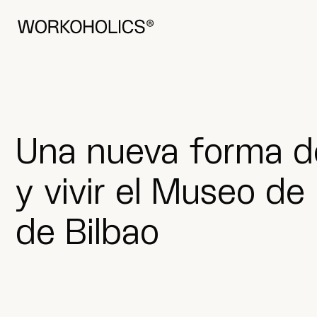
Visítanos
Done Bikendi Plaza 2, 1.a, 48001
Based in Bilbao
Una nueva forma de
y vivir el Museo de
de Bilbao