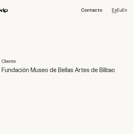
Contacto
Es
Eu
En
ip
Conecta
Instagram
Tiktok
LinkedIn
Cliente
Fundación Museo de Bellas Artes de Bilbao