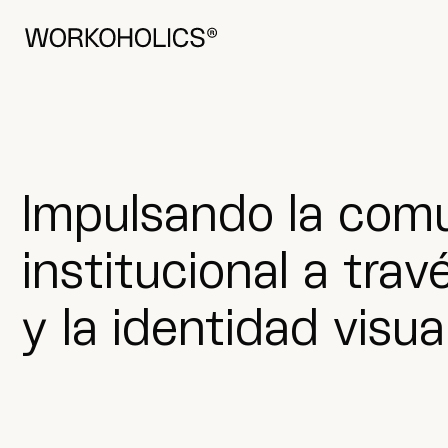
Visítanos
Done Bikendi Plaza 2, 1.a, 48001
Based in Bilbao
Impulsando la com
institucional a tra
y la identidad visua