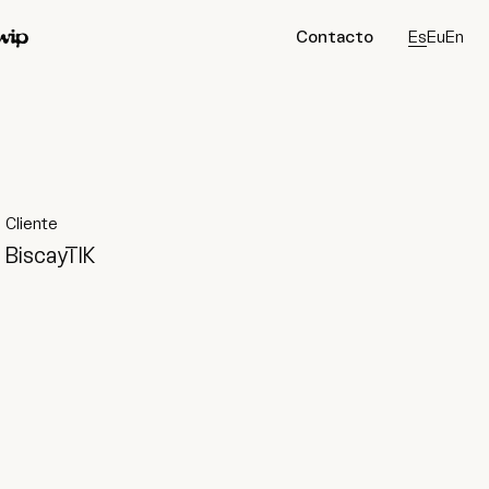
Contacto
Es
Eu
En
ip
Conecta
Instagram
Tiktok
LinkedIn
Cliente
BiscayTIK