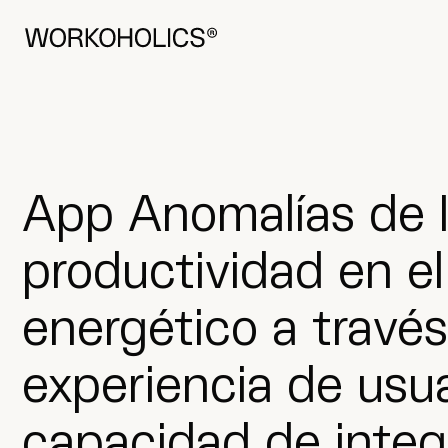
Visítanos
Done Bikendi Plaza 2, 1.a, 48001
Based in Bilbao
App Anomalías de I
productividad en el
energético a través
experiencia de usua
capacidad de integ