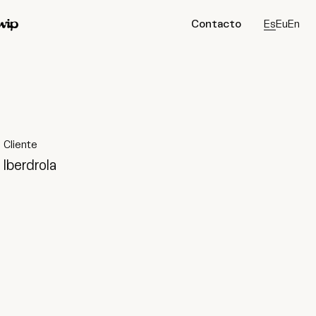
Contacto
Es
Eu
En
ip
Conecta
Instagram
Tiktok
LinkedIn
Cliente
Iberdrola